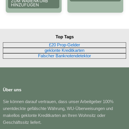
ZUM WARENKORB
Opt
HINZUFÜGEN
kön
auf
der
Prod
Top Tags
gew
wer
£20 Prop-Gelder
geklonte Kreditkarten
Falscher Banknotendetektor
Über uns
Sie können darauf vertrauen, dass unser Arbeitgeber 100%
unentdeckte gefälschte Währung, WU-Überweisungen und
makellos geklonte Kreditkarten an Ihren Wohnsitz oder
Geschäftssitz liefert.