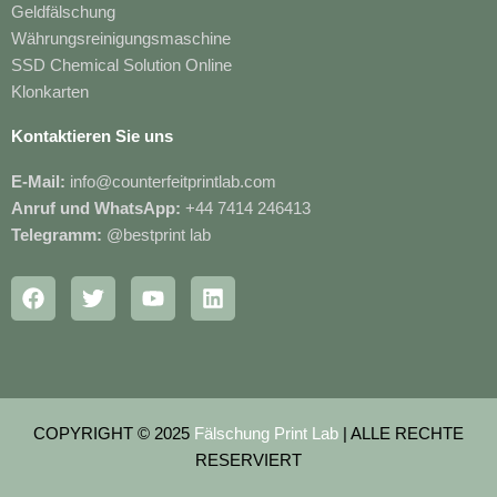
Geldfälschung
Währungsreinigungsmaschine
SSD Chemical Solution Online
Klonkarten
Kontaktieren Sie uns
E-Mail:
info@counterfeitprintlab.com
Anruf und WhatsApp:
+44 7414 246413
Telegramm:
@bestprint lab
F
T
Y
L
a
w
o
i
c
i
u
n
e
t
t
k
b
t
u
e
o
e
b
d
o
r
e
i
COPYRIGHT © 2025
Fälschung Print Lab
| ALLE RECHTE
k
n
RESERVIERT