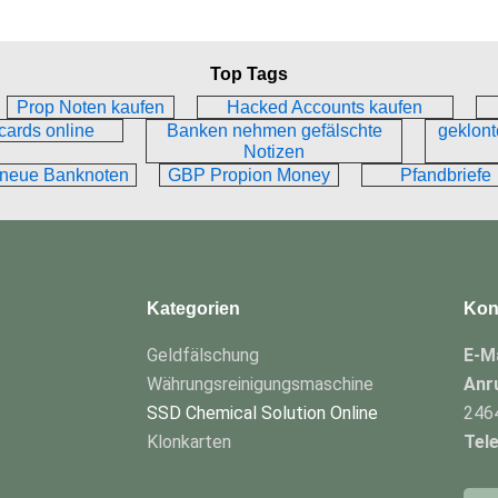
Top Tags
Prop Noten kaufen
Hacked Accounts kaufen
cards online
Banken nehmen gefälschte
geklon
Notizen
 neue Banknoten
GBP Propion Money
Pfandbriefe
Kategorien
Kon
Geldfälschung
E-Ma
Währungsreinigungsmaschine
Anr
SSD Chemical Solution Online
246
Klonkarten
Tel