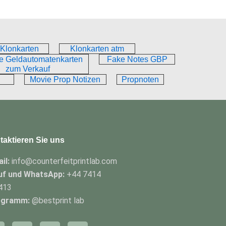
Klonkarten
Klonkarten atm
te Geldautomatenkarten
Fake Notes GBP
zum Verkauf
Movie Prop Notizen
Propnoten
taktieren Sie uns
il:
info@counterfeitprintlab.com
uf und WhatsApp:
+44 7414
413
egramm:
@bestprint lab