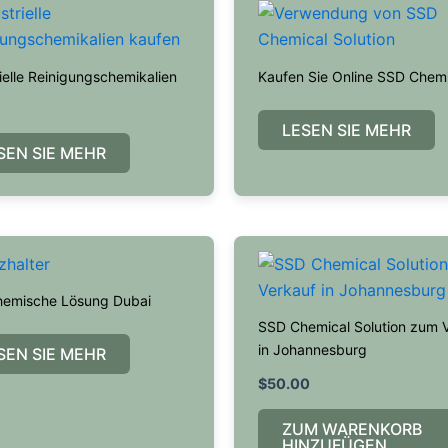
ielle Reinigungschemikalien
Kaufen Sie Online SSD Chemi
LESEN SIE MEHR
SEN SIE MEHR
emische Lösung Dubai
SSD Chemical Solution zum 
in Johannesburg
SEN SIE MEHR
$
50.00
ZUM WARENKORB
HINZUFÜGEN