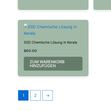
SSD Chemische Lösung in Kerala
$
60.00
ZUM WARENKORB
HINZUFÜGEN
1
2
→