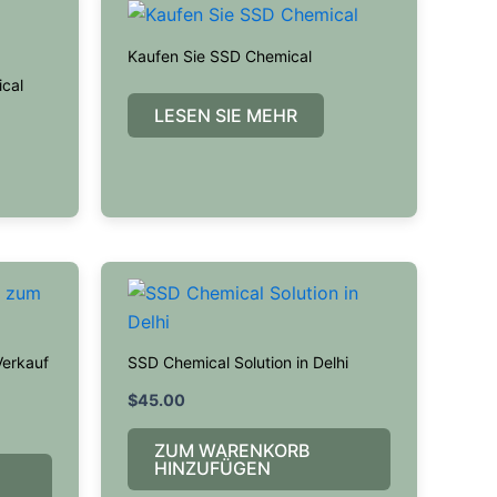
Kaufen Sie SSD Chemical
cal
LESEN SIE MEHR
Verkauf
SSD Chemical Solution in Delhi
$
45.00
ZUM WARENKORB
HINZUFÜGEN