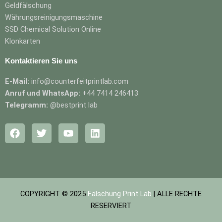
Geldfälschung
Währungsreinigungsmaschine
SSD Chemical Solution Online
Klonkarten
Kontaktieren Sie uns
E-Mail:
info@counterfeitprintlab.com
Anruf und WhatsApp:
+44 7414 246413
Telegramm:
@bestprint lab
F
T
Y
L
a
w
o
i
c
i
u
n
e
t
t
k
b
t
u
e
o
e
b
d
o
r
e
i
COPYRIGHT © 2025
Fälschung Print Lab
| ALLE RECHTE
k
n
RESERVIERT